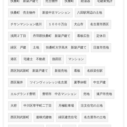
扶桑町 新築戸建て
売主物件
扶桑町
給湯器
宅建業免許
扶桑町 売主物件
新規中古マンション
八田駅周辺の土地
チサンマンション徳川
１０００万台
犬山市
名古屋市西区
浅間２丁目
丹羽郡扶桑町 新築戸建て
看板広告
定休日
緑区 戸建
土地
扶桑町大字高木 新築戸建て
日進市売地
港区
宅建士 不動産
熱田区
マンション
西区則武新町 新築戸建て
新規売地
看板
名鉄栄生駅
西区菊井
ツインヴィッレッジ名古屋
夏季休暇
中古戸建
エルグランド豊明
豊明市 中古マンション
売地
瀬戸市売地
大府
中川区草平町二丁目
月極駐車場
注文住宅の土地
西区則武新町
連棟式建物
緑区建売住宅
名古屋市の土地