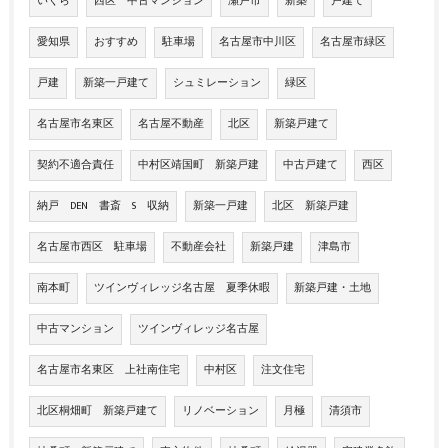
いくら
西区 中古マンション
瀬戸市
新築
戸建て
愛知県
おすすめ
駐車場
名古屋市中川区
名古屋市緑区
戸建
新築一戸建て
シュミレーション
緑区
名古屋市名東区
名古屋不動産
北区
新築戸建て
契約不適合責任
中村区靖国町 新築戸建
中古戸建て
西区
納戸 DEN 書斎 S 収納
新築一戸建
北区 新築戸建
名古屋市西区 駐車場
不動産会社
新築戸建
津島市
南本町
ツインヴィレッジ名古屋 夏季休暇
新築戸建・土地
中古マンション
ツインヴィレッジ名古屋
名古屋市名東区 上社南住宅
中村区
注文住宅
北区桐畑町 新築戸建て
リノベーション
月極
清須市