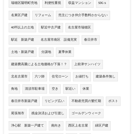
瑞穂区陽明町売地
利便性重視
収益マンション
SDGｓ
名東区戸建
リフォーム
売主につき仲介手数料かからない
40坪以上の土地
駅近中古戸建
名古屋市瑞穂区
駅近 新築戸建 名古屋市南区 設備充実
春日井市
土地・新築戸建
分譲地
夏季休業
建築費高騰による土地価格が下落！？
上前津サンハイツ
北名古屋市
六ツ師
住宅ローン
お値打ち
建築条件無し
角地
清須市駐車場
空き
駅近い
休業
春日井市新築戸建
リビング広い
不動産売買の繁忙期
ポスト
尾張旭市
残金決済および引渡し
ゴールデンウィーク
浄心駅 新築一戸建て
南向き
西区上名古屋
緑区戸建