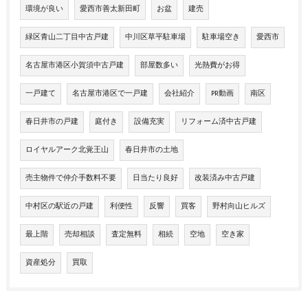
環境が良い
愛西市善太新田町
お盆
建売
緑区青山二丁目中古戸建
中川区草平駐車場
駐車場空き
愛西市
名古屋市港区小賀須中古戸建
部屋数多い
光熱費がお得
一戸建て
名古屋市港区で一戸建
会社紹介
PR動画
南区
春日井市の戸建
庭付き
設備充実
リフォーム済中古戸建
ロイヤルアーク北覚王山
春日井市の土地
売主物件で仲介手数料不要
日当たり良好
改装済み中古戸建
中村区の駅近の戸建
利便性
反響
買客
野村向山ヒルズ
最上階
売却相談
査定無料
相続
空地
空き家
資産処分
買取