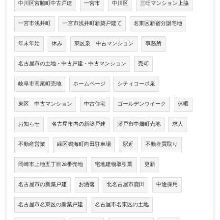
中川区宮脇町中古戸建
一宮市
中川区
三旺マンション上脇
一宮市浅井町
一宮市浅井町新築戸建て
名東区新宿分譲宅地
年末年始
休み
東区泉 中古マンション
事務所
名古屋市の土地・中古戸建・中古マンション
売却
岐阜市高尾町売地
ホームページ
シティコーポ泉
東区 中古マンション
中古住宅
ゴールデンウイーク
休暇
お知らせ
名古屋市内の新築戸建
瀬戸市中畑町売地
求人
不動産営業
緑区鳴海町向田駐車場
駅近
不動産買取り
岡崎市上地五丁目28番売地
宅地建物取引業
更新
名古屋市の新築戸建
お洒落
北名古屋市鹿田
中途採用
名古屋市名東区の新築戸建
名古屋市名東区の土地