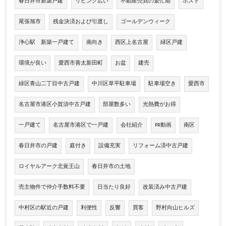
春日井市新築戸建
リビング広い
不動産売買の繁忙期
ポスト
尾張旭市
残金決済および引渡し
ゴールデンウィーク
浄心駅 新築一戸建て
南向き
西区上名古屋
緑区戸建
環境が良い
愛西市善太新田町
お盆
建売
緑区青山二丁目中古戸建
中川区草平駐車場
駐車場空き
愛西市
名古屋市港区小賀須中古戸建
部屋数多い
光熱費がお得
一戸建て
名古屋市港区で一戸建
会社紹介
PR動画
南区
春日井市の戸建
庭付き
設備充実
リフォーム済中古戸建
ロイヤルアーク北覚王山
春日井市の土地
売主物件で仲介手数料不要
日当たり良好
改装済み中古戸建
中村区の駅近の戸建
利便性
反響
買客
野村向山ヒルズ