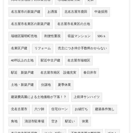
名古屋市の新築戸建
お洒落
北名古屋市鹿田
中途採用
名古屋市名東区の新築戸建
名古屋市名東区の土地
瑞穂区陽明町売地
利便性重視
収益マンション
SDGｓ
名東区戸建
リフォーム
売主につき仲介手数料かからない
40坪以上の土地
駅近中古戸建
名古屋市瑞穂区
駅近 新築戸建 名古屋市南区 設備充実
春日井市
土地・新築戸建
分譲地
夏季休業
建築費高騰による土地価格が下落！？
上前津サンハイツ
北名古屋市
六ツ師
住宅ローン
お値打ち
建築条件無し
角地
清須市駐車場
空き
駅近い
休業