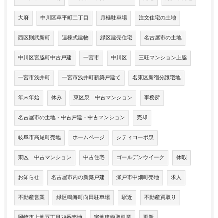
大府
中川区草平町二丁目
月極駐車場
注文住宅の土地
西区則武新町
連棟式建物
緑区建売住宅
名古屋市の土地
中川区宮脇町中古戸建
一宮市
中川区
三旺マンション上脇
一宮市浅井町
一宮市浅井町新築戸建て
名東区新宿分譲宅地
年末年始
休み
東区泉 中古マンション
事務所
名古屋市の土地・中古戸建・中古マンション
売却
岐阜市高尾町売地
ホームページ
シティコーポ泉
東区 中古マンション
中古住宅
ゴールデンウイーク
休暇
お知らせ
名古屋市内の新築戸建
瀬戸市中畑町売地
求人
不動産営業
緑区鳴海町向田駐車場
駅近
不動産買取り
岡崎市上地五丁目28番売地
宅地建物取引業
更新