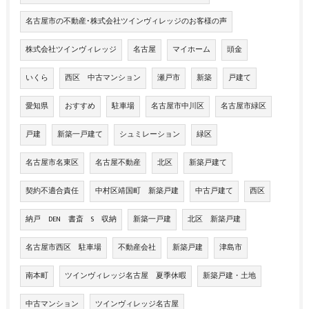
名古屋市の不動産･株式会社ツインヴィレッジのお客様の声
株式会社ツインヴィレッジ
名古屋
マイホーム
頭金
いくら
西区 中古マンション
瀬戸市
新築
戸建て
愛知県
おすすめ
駐車場
名古屋市中川区
名古屋市緑区
戸建
新築一戸建て
シュミレーション
緑区
名古屋市名東区
名古屋不動産
北区
新築戸建て
契約不適合責任
中村区靖国町 新築戸建
中古戸建て
西区
納戸 DEN 書斎 S 収納
新築一戸建
北区 新築戸建
名古屋市西区 駐車場
不動産会社
新築戸建
津島市
南本町
ツインヴィレッジ名古屋 夏季休暇
新築戸建・土地
中古マンション
ツインヴィレッジ名古屋