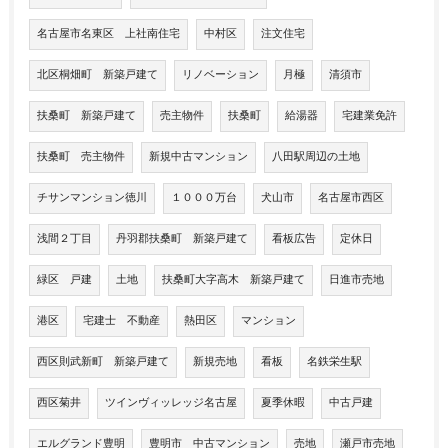
名古屋市名東区 上社南住宅
中村区
注文住宅
北区桐畑町 新築戸建て
リノベーション
月極
清須市
扶桑町 新築戸建て
売主物件
扶桑町
給湯器
宅建業免許
扶桑町 売主物件
新規中古マンション
八田駅周辺の土地
チサンマンション徳川
１０００万台
犬山市
名古屋市西区
浅間２丁目
丹羽郡扶桑町 新築戸建て
看板広告
定休日
緑区 戸建
土地
扶桑町大字高木 新築戸建て
日進市売地
港区
宅建士 不動産
熱田区
マンション
西区則武新町 新築戸建て
新規売地
看板
名鉄栄生駅
西区菊井
ツインヴィッレッジ名古屋
夏季休暇
中古戸建
エルグランド豊明
豊明市 中古マンション
売地
瀬戸市売地