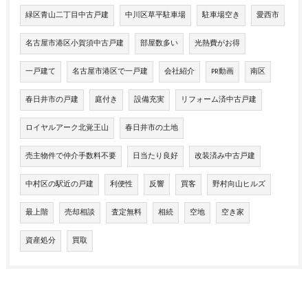
緑区青山二丁目中古戸建
中川区草平駐車場
駐車場空き
愛西市
名古屋市港区小賀須中古戸建
部屋数多い
光熱費がお得
一戸建て
名古屋市港区で一戸建
会社紹介
PR動画
南区
春日井市の戸建
庭付き
設備充実
リフォーム済中古戸建
ロイヤルアーク北覚王山
春日井市の土地
売主物件で仲介手数料不要
日当たり良好
改装済み中古戸建
中村区の駅近の戸建
利便性
反響
買客
野村向山ヒルズ
最上階
売却相談
査定無料
相続
空地
空き家
資産処分
買取