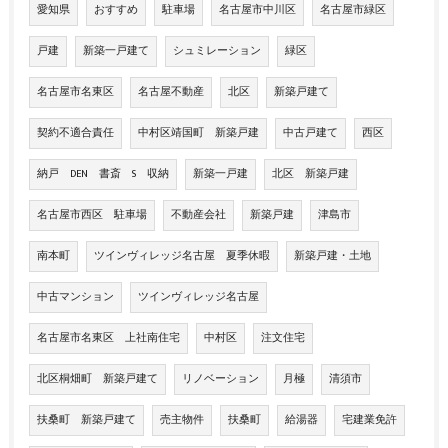
愛知県
おすすめ
駐車場
名古屋市中川区
名古屋市緑区
戸建
新築一戸建て
シュミレーション
緑区
名古屋市名東区
名古屋不動産
北区
新築戸建て
契約不適合責任
中村区靖国町 新築戸建
中古戸建て
西区
納戸 DEN 書斎 S 収納
新築一戸建
北区 新築戸建
名古屋市西区 駐車場
不動産会社
新築戸建
津島市
南本町
ツインヴィレッジ名古屋 夏季休暇
新築戸建・土地
中古マンション
ツインヴィレッジ名古屋
名古屋市名東区 上社南住宅
中村区
注文住宅
北区桐畑町 新築戸建て
リノベーション
月極
清須市
扶桑町 新築戸建て
売主物件
扶桑町
給湯器
宅建業免許