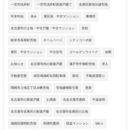
一宮市浅井町
一宮市浅井町新築戸建て
名東区新宿分譲宅地
年末年始
休み
東区泉 中古マンション
事務所
名古屋市の土地・中古戸建・中古マンション
売却
岐阜市高尾町売地
ホームページ
シティコーポ泉
東区 中古マンション
中古住宅
ゴールデンウイーク
休暇
お知らせ
名古屋市内の新築戸建
瀬戸市中畑町売地
求人
不動産営業
緑区鳴海町向田駐車場
駅近
不動産買取り
岡崎市上地五丁目28番売地
宅地建物取引業
更新
名古屋市の新築戸建
お洒落
北名古屋市鹿田
中途採用
名古屋市名東区の新築戸建
名古屋市名東区の土地
瑞穂区陽明町売地
利便性重視
収益マンション
SDGｓ