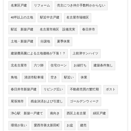
名東区戸建
リフォーム
売主につき仲介手数料かからない
40坪以上の土地
駅近中古戸建
名古屋市瑞穂区
駅近 新築戸建 名古屋市南区 設備充実
春日井市
土地・新築戸建
分譲地
夏季休業
建築費高騰による土地価格が下落！？
上前津サンハイツ
北名古屋市
六ツ師
住宅ローン
お値打ち
建築条件無し
角地
清須市駐車場
空き
駅近い
休業
春日井市新築戸建
リビング広い
不動産売買の繁忙期
ポスト
尾張旭市
残金決済および引渡し
ゴールデンウィーク
浄心駅 新築一戸建て
南向き
西区上名古屋
緑区戸建
環境が良い
愛西市善太新田町
お盆
建売