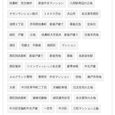
扶桑町 売主物件
新規中古マンション
八田駅周辺の土地
チサンマンション徳川
１０００万台
犬山市
名古屋市西区
浅間２丁目
丹羽郡扶桑町 新築戸建て
看板広告
定休日
緑区 戸建
土地
扶桑町大字高木 新築戸建て
日進市売地
港区
宅建士 不動産
熱田区
マンション
西区則武新町 新築戸建て
新規売地
看板
名鉄栄生駅
西区菊井
ツインヴィッレッジ名古屋
夏季休暇
中古戸建
エルグランド豊明
豊明市 中古マンション
売地
瀬戸市売地
大府
中川区草平町二丁目
月極駐車場
注文住宅の土地
西区則武新町
連棟式建物
緑区建売住宅
名古屋市の土地
中川区宮脇町中古戸建
一宮市
中川区
三旺マンション上脇